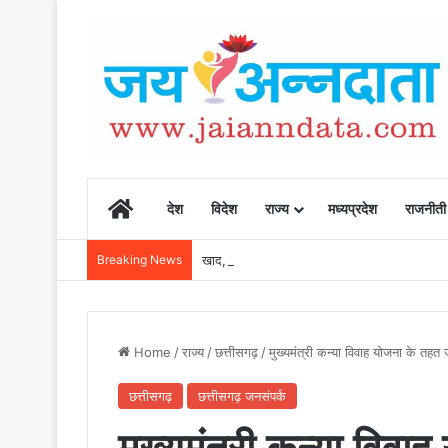
Home
देश
विदेश
राज्य
मध्यप्रदेश
राजनीती
Breaking News
खाद, बीज और उर्वरकों की समय पर उपलब्धता से किसानो
Home
/
राज्य
/
छत्तीसगढ़
/
मुख्यमंत्री कन्या विवाह योजना के तहत ज
छत्तीसगढ़
छत्तीसगढ़ जनसंपर्क