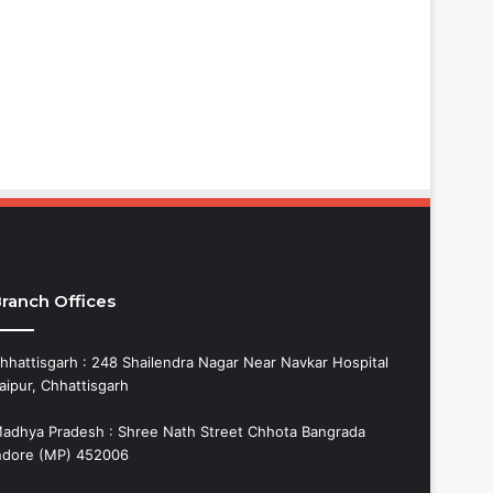
ranch Offices
hhattisgarh : 248 Shailendra Nagar Near Navkar Hospital
aipur, Chhattisgarh
adhya Pradesh : Shree Nath Street Chhota Bangrada
ndore (MP) 452006