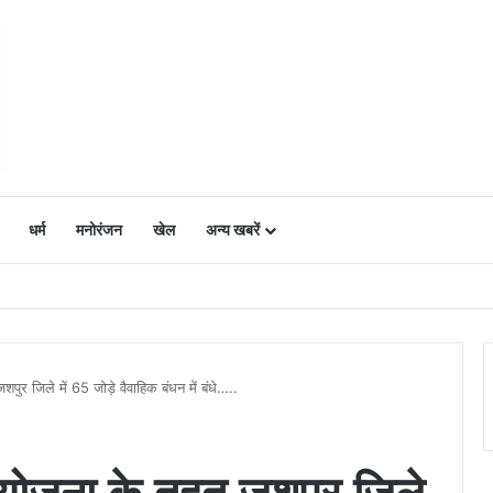
धर्म
मनोरंजन
खेल
अन्य खबरें
ं में उत्साह, नैनो डीएपी और नैनो यूरिया बने किसानों के भरोसेमंद कृषि साथी…..
शपुर जिले में 65 जोड़े वैवाहिक बंधन में बंधे…..