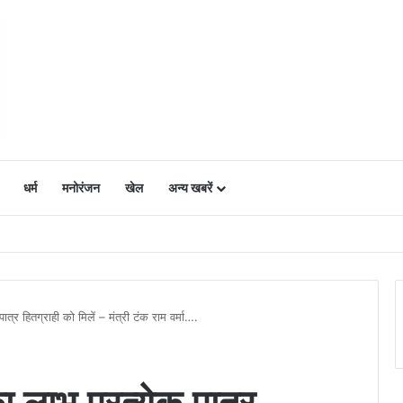
धर्म
मनोरंजन
खेल
अन्य खबरें
ं में उत्साह, नैनो डीएपी और नैनो यूरिया बने किसानों के भरोसेमंद कृषि साथी…..
्र हितग्राही को मिलें – मंत्री टंक राम वर्मा….