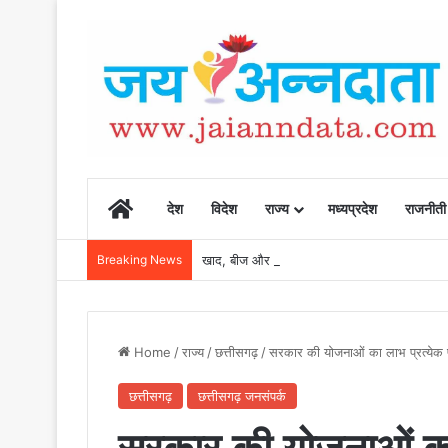
Home
देश
विदेश
राज्य
मध्यप्रदेश
राजनीती
Breaking News
खाद, बीज और उर्वरकों की समय पर उपलब्धता से किसानो
Home
/
राज्य
/
छत्तीसगढ़
/
सरकार की योजनाओं का लाभ प्रत्येक पात
छत्तीसगढ़
छत्तीसगढ़ जनसंपर्क