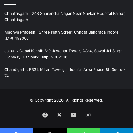
Chhattisgarh : 248 Shailendra Nagar Near Navkar Hospital Raipur,
Chhattisgarh
Madhya Pradesh : Shree Nath Street Chhota Bangrada Indore
(MP) 452006
Jaipur : Gopal Koshik B-9 Jawahar Tower, AC-4, Sawai Jai Singh
Highway, Banipark, Jaipur-302016
Chandigarh : E331, Miran Tower, Industrial Area Phase 8b,Sector-
74
© Copyright 2026, All Rights Reserved.
Facebook
X
YouTube
Instagram