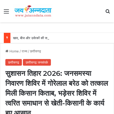
Menu
Se
खाद, बीज और उर्वरकों की समय पर उपलब्धता से किसानों में उत्साह, नैनो डीएपी और नैनो यूरिया बने किसानों के भरोसेमंद कृषि साथी…..
Home
/
राज्य
/
छत्तीसगढ़
छत्तीसगढ़
छत्तीसगढ़ जनसंपर्क
सुशासन तिहार 2026: जनसमस्या
निवारण शिविर में गोरेलाल बरेठ को तत्काल
मिली किसान किताब, भड़ेसर शिविर में
त्वरित समाधान से खेती-किसानी के कार्य
हुए आसान…..