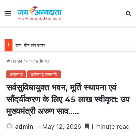
Menu
Se
खाद, बीज और उर्वरकों की समय पर उपलब्धता से किसानों में उत्साह, नैनो डीएपी और नैनो यूरिया बने किसानों के भरोसेमंद कृषि साथी…..
Home
/
राज्य
/
छत्तीसगढ़
छत्तीसगढ़
छत्तीसगढ़ जनसंपर्क
सर्वसुविधायुक्त भवन, मूर्ति स्थापना एवं
सौंदर्यीकरण के लिए 45 लाख स्वीकृत: उप
मुख्यमंत्री अरुण साव…..
admin
May 12, 2026
1 minute read