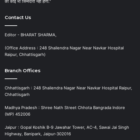
की कोई भी जिम्मेदारी नहीं होगी.”
Contact Us
Editor - BHARAT SHARMA,
(Office Address : 248 Shailendra Nagar Near Navkar Hospital
Raipur, Chhattisgarh)
Branch Offices
Chhattisgarh : 248 Shailendra Nagar Near Navkar Hospital Raipur,
Chhattisgarh
Madhya Pradesh : Shree Nath Street Chhota Bangrada Indore
(MP) 452006
Jaipur : Gopal Koshik B-9 Jawahar Tower, AC-4, Sawai Jai Singh
Highway, Banipark, Jaipur-302016