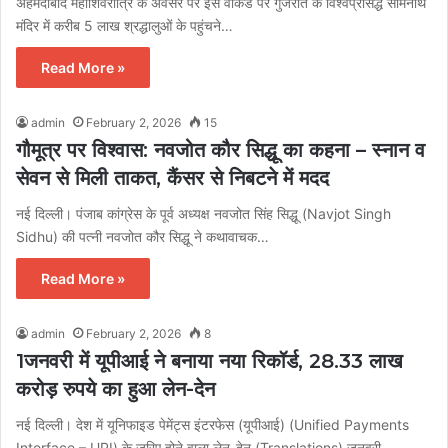
अहमदाबाद महाशिवरात्रि के अवसर पर इस वीकेंड पर गुजरात के विश्वप्रसिद्ध सोमनाथ
मंदिर में करीब 5 लाख श्रद्धालुओं के पहुंचने…
Read More »
admin
February 2, 2026
15
गौमूत्र पर विश्वास: नवजोत कौर सिद्धू का कहना – स्नान व
सेवन से मिली ताकत, कैंसर से निबटने में मदद
नई दिल्ली। पंजाब कांग्रेस के पूर्व अध्यक्ष नवजोत सिंह सिद्धू (Navjot Singh
Sidhu) की पत्नी नवजोत कौर सिद्धू ने कथावाचक…
Read More »
admin
February 2, 2026
8
1️जनवरी में यूपीआई ने बनाया नया रिकॉर्ड, 28.33 लाख
करोड़ रुपये का हुआ लेन-देन
नई दिल्‍ली। देश में यूनिफाइड पेमेंट्स इंटरफेस (यूपीआई) (Unified Payments
Interface – UPI) के जरिए होने वाला लेन-देन (Translations) जनवरी…