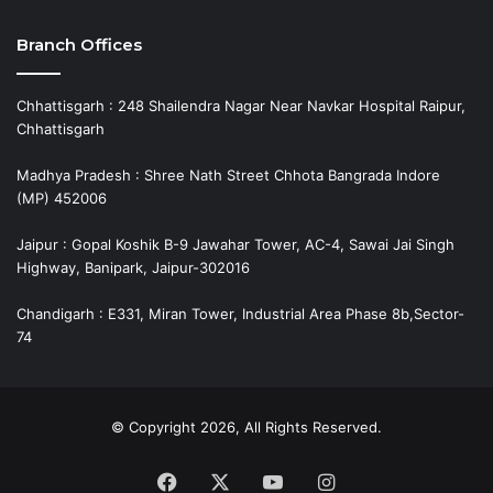
Branch Offices
Chhattisgarh : 248 Shailendra Nagar Near Navkar Hospital Raipur,
Chhattisgarh
Madhya Pradesh : Shree Nath Street Chhota Bangrada Indore
(MP) 452006
Jaipur : Gopal Koshik B-9 Jawahar Tower, AC-4, Sawai Jai Singh
Highway, Banipark, Jaipur-302016
Chandigarh : E331, Miran Tower, Industrial Area Phase 8b,Sector-
74
© Copyright 2026, All Rights Reserved.
Facebook
X
YouTube
Instagram