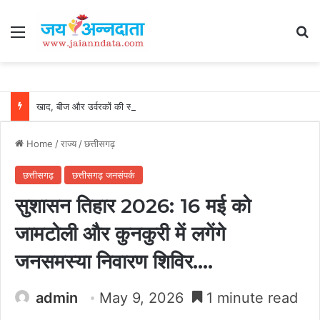
Menu
Se
खाद, बीज और उर्वरकों की समय पर उपलब्धता से किसानों में उत्साह, नैनो डीएपी और नैनो यूरिया बने किसानों के भरोसेमंद कृषि साथी…..
Home
/
राज्य
/
छत्तीसगढ़
छत्तीसगढ़
छत्तीसगढ़ जनसंपर्क
सुशासन तिहार 2026: 16 मई को
जामटोली और कुनकुरी में लगेंगे
जनसमस्या निवारण शिविर….
admin
May 9, 2026
1 minute read