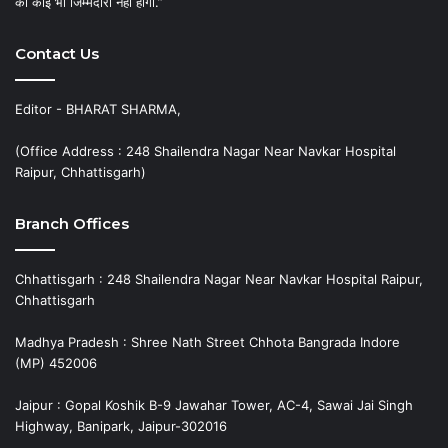
की कोई भी जिम्मेदारी नहीं होगी.”
Contact Us
Editor - BHARAT SHARMA,
(Office Address : 248 Shailendra Nagar Near Navkar Hospital
Raipur, Chhattisgarh)
Branch Offices
Chhattisgarh : 248 Shailendra Nagar Near Navkar Hospital Raipur,
Chhattisgarh
Madhya Pradesh : Shree Nath Street Chhota Bangrada Indore
(MP) 452006
Jaipur : Gopal Koshik B-9 Jawahar Tower, AC-4, Sawai Jai Singh
Highway, Banipark, Jaipur-302016