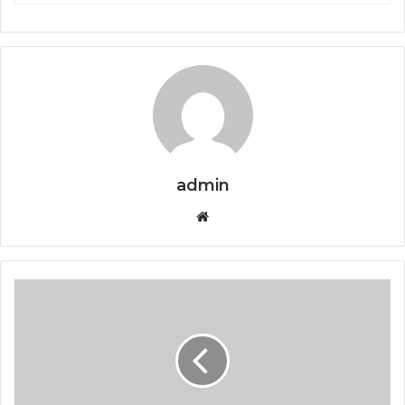
admin
Website