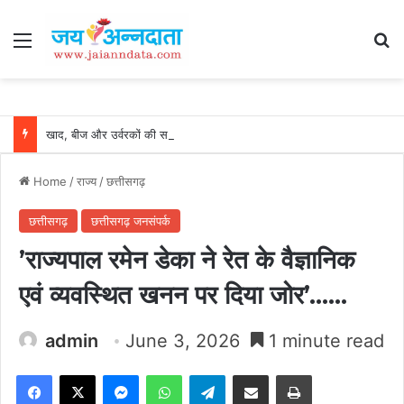
Menu
Se
खाद, बीज और उर्वरकों की समय पर उपलब्धता से किसानों में उत्साह, नैनो डीएपी और नैनो यूरिया बने किसानों के भरोसेमंद कृषि साथी…..
Home
/
राज्य
/
छत्तीसगढ़
छत्तीसगढ़
छत्तीसगढ़ जनसंपर्क
’राज्यपाल रमेन डेका ने रेत के वैज्ञानिक
एवं व्यवस्थित खनन पर दिया जोर’……
admin
June 3, 2026
1 minute read
Facebook
X
Messenger
WhatsApp
Telegram
Share via Email
Print