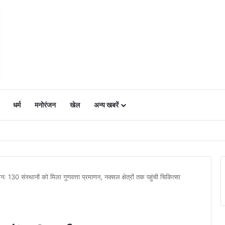
धर्म
मनोरंजन
खेल
अन्य खबरें
ं में उत्साह, नैनो डीएपी और नैनो यूरिया बने किसानों के भरोसेमंद कृषि साथी…..
ान: 130 संस्थानों को मिला गुणवत्ता प्रमाणन, नक्सल क्षेत्रों तक पहुंची चिकित्सा