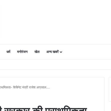
धर्म
मनोरंजन
खेल
अन्य खबरें
ं में उत्साह, नैनो डीएपी और नैनो यूरिया बने किसानों के भरोसेमंद कृषि साथी…..
थमिकता- कैबिनेट मंत्री राजेश अग्रवाल….