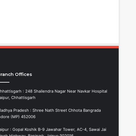
ranch Offices
hhattisgarh : 248 Shailendra Nagar Near Navkar Hospital
aipur, Chhattisgarh
adhya Pradesh : Shree Nath Street Chhota Bangrada
ndore (MP) 452006
aipur : Gopal Koshik B-9 Jawahar Tower, AC-4, Sawai Jai
ingh Highway, Banipark, Jaipur-302016