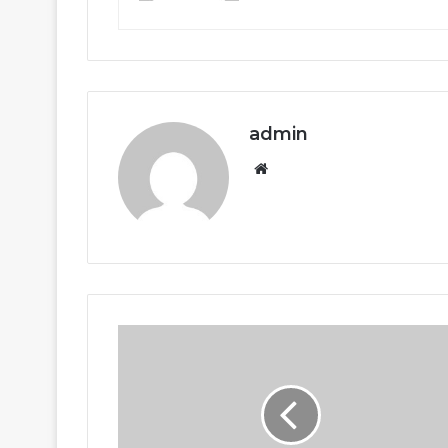
admin
Website