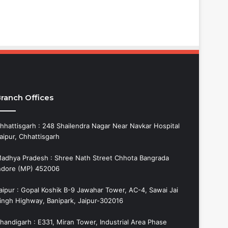
ranch Offices
hhattisgarh : 248 Shailendra Nagar Near Navkar Hospital
aipur, Chhattisgarh
adhya Pradesh : Shree Nath Street Chhota Bangrada
ndore (MP) 452006
aipur : Gopal Koshik B-9 Jawahar Tower, AC-4, Sawai Jai
ingh Highway, Banipark, Jaipur-302016
handigarh : E331, Miran Tower, Industrial Area Phase