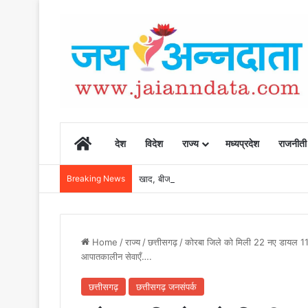
Home
देश
विदेश
राज्य
मध्यप्रदेश
राजनीती
Breaking News
खाद, बीज और उर्वरकों की समय पर उपलब्धता से किसानो
Home
/
राज्य
/
छत्तीसगढ़
/
कोरबा जिले को मिली 22 नए डायल 112 व
आपातकालीन सेवाएँ….
छत्तीसगढ़
छत्तीसगढ़ जनसंपर्क