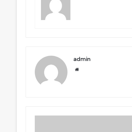
admin
Website