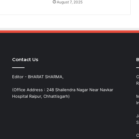
August 7, 2025
Contact Us
B
Editor - BHARAT SHARMA,
C
R
(Office Address : 248 Shailendra Nagar Near Navkar
Hospital Raipur, Chhattisgarh)
M
I
J
S
C