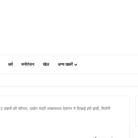
धर्म
मनोरंजन
खेल
अन्य खबरें
ं में उत्साह, नैनो डीएपी और नैनो यूरिया बने किसानों के भरोसेमंद कृषि साथी…..
ाहनों की सौगात, उद्योग मंत्री लखनलाल देवांगन ने दिखाई हरी झंडी, मिलेंगी