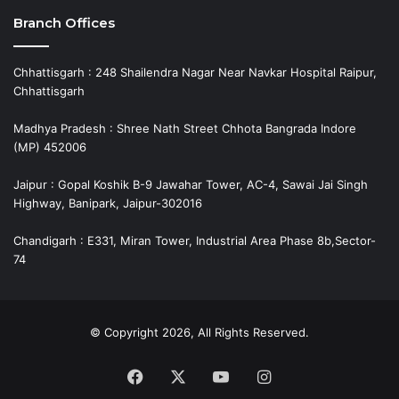
Branch Offices
Chhattisgarh : 248 Shailendra Nagar Near Navkar Hospital Raipur,
Chhattisgarh
Madhya Pradesh : Shree Nath Street Chhota Bangrada Indore
(MP) 452006
Jaipur : Gopal Koshik B-9 Jawahar Tower, AC-4, Sawai Jai Singh
Highway, Banipark, Jaipur-302016
Chandigarh : E331, Miran Tower, Industrial Area Phase 8b,Sector-
74
© Copyright 2026, All Rights Reserved.
Facebook
X
YouTube
Instagram