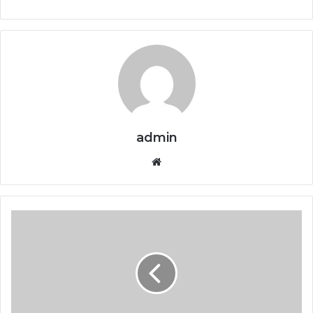
admin
Website