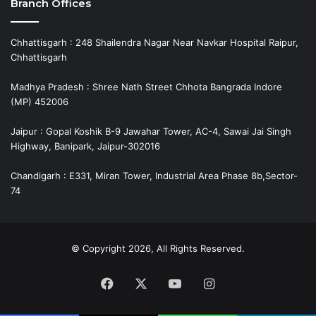
Branch Offices
Chhattisgarh : 248 Shailendra Nagar Near Navkar Hospital Raipur,
Chhattisgarh
Madhya Pradesh : Shree Nath Street Chhota Bangrada Indore
(MP) 452006
Jaipur : Gopal Koshik B-9 Jawahar Tower, AC-4, Sawai Jai Singh
Highway, Banipark, Jaipur-302016
Chandigarh : E331, Miran Tower, Industrial Area Phase 8b,Sector-
74
© Copyright 2026, All Rights Reserved.
Facebook
X
YouTube
Instagram