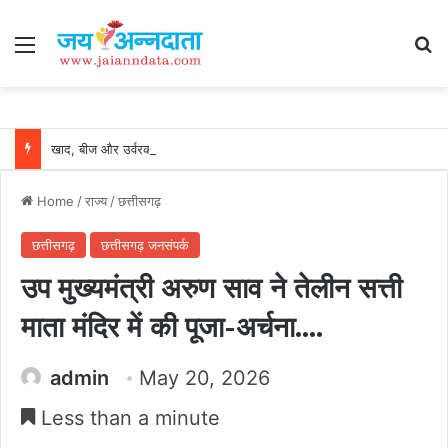
Menu
Se
खाद, बीज और उर्वरकों की समय पर उपलब्धता से किसानों में उत्साह, नैनो डीएपी और नैनो यूरिया बने किसानों के भरोसेमंद कृषि साथी…..
Home
/
राज्य
/
छत्तीसगढ़
छत्तीसगढ़
छत्तीसगढ़ जनसंपर्क
उप मुख्यमंत्री अरुण साव ने तेलीन सत्ती
माता मंदिर में की पूजा-अर्चना….
admin
May 20, 2026
Less than a minute