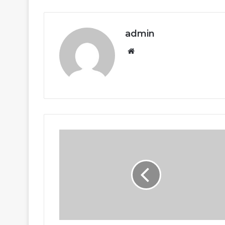
admin
Website