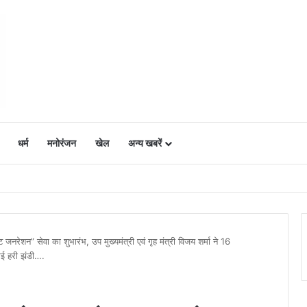
धर्म
मनोरंजन
खेल
अन्य खबरें
ं में उत्साह, नैनो डीएपी और नैनो यूरिया बने किसानों के भरोसेमंद कृषि साथी…..
नरेशन” सेवा का शुभारंभ, उप मुख्यमंत्री एवं गृह मंत्री विजय शर्मा ने 16
खाई हरी झंडी….