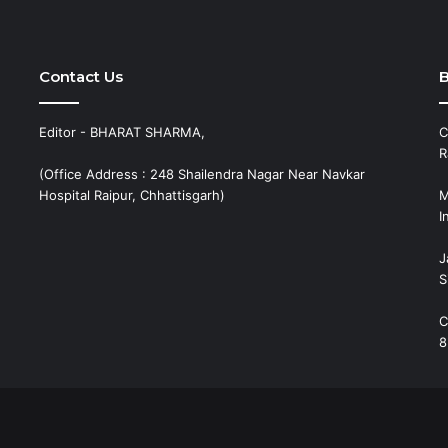
Contact Us
B
Editor - BHARAT SHARMA,
C
R
(Office Address : 248 Shailendra Nagar Near Navkar
Hospital Raipur, Chhattisgarh)
M
I
J
S
C
8