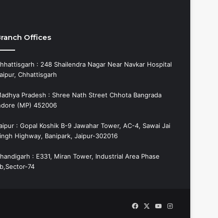
ranch Offices
hhattisgarh : 248 Shailendra Nagar Near Navkar Hospital
aipur, Chhattisgarh
adhya Pradesh : Shree Nath Street Chhota Bangrada
ndore (MP) 452006
aipur : Gopal Koshik B-9 Jawahar Tower, AC-4, Sawai Jai
ingh Highway, Banipark, Jaipur-302016
handigarh : E331, Miran Tower, Industrial Area Phase
b,Sector-74
Facebook
X
YouTube
Instagram