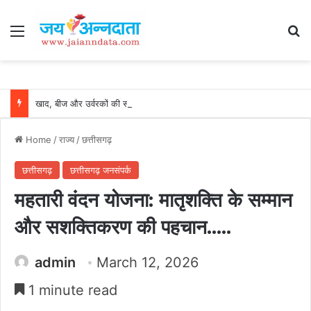
Menu
Se
खाद, बीज और उर्वरकों की समय पर उपलब्धता से किसानों में उत्साह, नैनो डीएपी और नैनो यूरिया बने किसानों के भरोसेमंद कृषि साथी…..
Home
/
राज्य
/
छत्तीसगढ़
छत्तीसगढ़
छत्तीसगढ़ जनसंपर्क
महतारी वंदन योजना: मातृशक्ति के सम्मान
और सशक्तिकरण की पहचान…..
admin
March 12, 2026
1 minute read