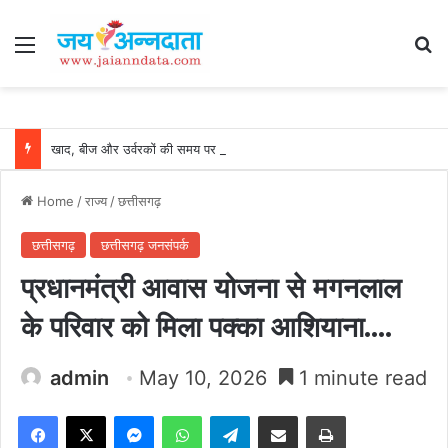
Menu
Se
खाद, बीज और उर्वरकों की समय पर उपलब्धता से किसानों में उत्साह, नैनो डीएपी और नैनो यूरिया बने किसानों के भरोसेमंद कृषि साथी…..
Home
/
राज्य
/
छत्तीसगढ़
छत्तीसगढ़
छत्तीसगढ़ जनसंपर्क
प्रधानमंत्री आवास योजना से मगनलाल
के परिवार को मिला पक्का आशियाना….
admin
May 10, 2026
1 minute read
Facebook
X
Messenger
WhatsApp
Telegram
Share via Email
Print