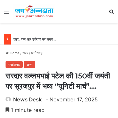
Menu
Se
खाद, बीज और उर्वरकों की समय पर उपलब्धता से किसानों में उत्साह, नैनो डीएपी और नैनो यूरिया बने किसानों के भरोसेमंद कृषि साथी…..
Home
/
राज्य
/
छत्तीसगढ़
छत्तीसगढ़
राज्य
सरदार वल्लभभाई पटेल की 150वीं जयंती
पर सूरजपुर में भव्य “यूनिटी मार्च”….
News Desk
November 17, 2025
1 minute read