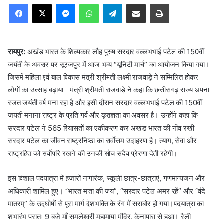
Facebook
X
Messenger
WhatsApp
Telegram
Share via Email
Print
रायपुर:
अखंड भारत के शिल्पकार लौह पुरुष सरदार वल्लभभाई पटेल की 150वीं
जयंती के अवसर पर सूरजपुर में आज भव्य “यूनिटी मार्च” का आयोजन किया गया।
जिसमें महिला एवं बाल विकास मंत्री श्रीमती लक्ष्मी राजवाड़े ने सम्मिलित होकर
लोगों का उत्साह बढ़ाया। मंत्री श्रीमती राजवाड़े ने कहा कि छत्तीसगढ़ राज्य अपना
रजत जयंती वर्ष मना रहा है और इसी दौरान सरदार वल्लभभाई पटेल की 150वीं
जयंती मनाना राष्ट्र के प्रति गर्व और कृतज्ञता का अवसर है। उन्होंने कहा कि
सरदार पटेल ने 565 रियासतों का एकीकरण कर अखंड भारत की नींव रखी।
सरदार पटेल का जीवन राष्ट्रनिष्ठा का सर्वाेत्तम उदाहरण है। त्याग, सेवा और
राष्ट्रहित को सर्वाेपरि रखने की उनकी सोच सदैव प्रेरणा देती रहेगी।
इस विशाल पदयात्रा में हजारों नागरिक, स्कूली छात्र-छात्राएं, गणमान्यजन और
अधिकारी शामिल हुए। “भारत माता की जय”, “सरदार पटेल अमर रहें” और “वंदे
मातरम्” के उद्घोषों से पूरा मार्ग देशभक्ति के रंग में सराबोर हो गया।पदयात्रा का
शुभारंभ प्रातः 9 बजे माँ समलेश्वरी महामाया मंदिर, केनापारा से हुआ। रैली