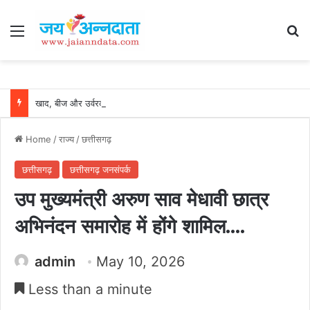
Menu
Se
खाद, बीज और उर्वरकों की समय पर उपलब्धता से किसानों में उत्साह, नैनो डीएपी और नैनो यूरिया बने किसानों के भरोसेमंद कृषि साथी…..
Home
/
राज्य
/
छत्तीसगढ़
छत्तीसगढ़
छत्तीसगढ़ जनसंपर्क
उप मुख्यमंत्री अरुण साव मेधावी छात्र
अभिनंदन समारोह में होंगे शामिल….
admin
May 10, 2026
Less than a minute