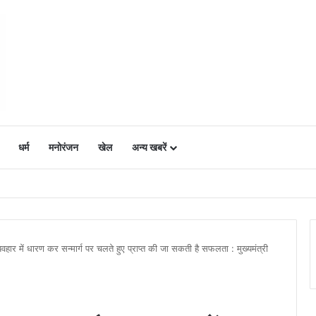
धर्म
मनोरंजन
खेल
अन्य खबरें
ं में उत्साह, नैनो डीएपी और नैनो यूरिया बने किसानों के भरोसेमंद कृषि साथी…..
र में धारण कर सन्मार्ग पर चलते हुए प्राप्त की जा सकती है सफलता : मुख्यमंत्री