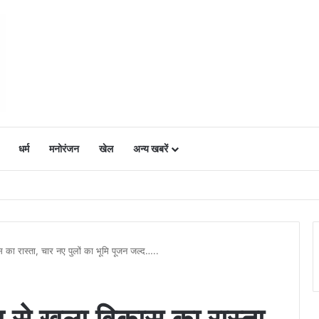
धर्म
मनोरंजन
खेल
अन्य खबरें
ं में उत्साह, नैनो डीएपी और नैनो यूरिया बने किसानों के भरोसेमंद कृषि साथी…..
 का रास्ता, चार नए पुलों का भूमि पूजन जल्द…..