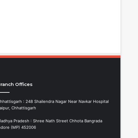
ranch Offices
hhattisgarh : 248 Shailendra Nagar Near Navkar Hospital
aipur, Chhattisgarh
adhya Pradesh : Shree Nath Street Chhota Bangrada
ndore (MP) 452006