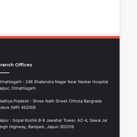
ranch Offices
hhattisgarh : 248 Shailendra Nagar Near Navkar Hospital
aipur, Chhattisgarh
adhya Pradesh : Shree Nath Street Chhota Bangrada
ndore (MP) 452006
aipur : Gopal Koshik B-9 Jawahar Tower, AC-4, Sawai Jai
ingh Highway, Banipark, Jaipur-302016