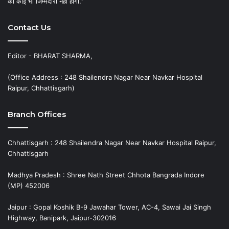
की कोई भी जिम्मेदारी नहीं होगी.”
Contact Us
Editor - BHARAT SHARMA,
(Office Address : 248 Shailendra Nagar Near Navkar Hospital
Raipur, Chhattisgarh)
Branch Offices
Chhattisgarh : 248 Shailendra Nagar Near Navkar Hospital Raipur,
Chhattisgarh
Madhya Pradesh : Shree Nath Street Chhota Bangrada Indore
(MP) 452006
Jaipur : Gopal Koshik B-9 Jawahar Tower, AC-4, Sawai Jai Singh
Highway, Banipark, Jaipur-302016