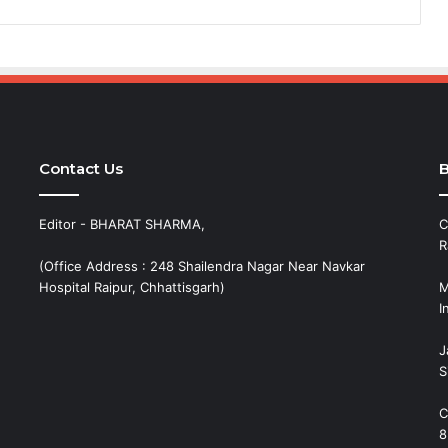
Contact Us
B
Editor - BHARAT SHARMA,
C
R
(Office Address : 248 Shailendra Nagar Near Navkar
Hospital Raipur, Chhattisgarh)
M
I
J
S
C
8