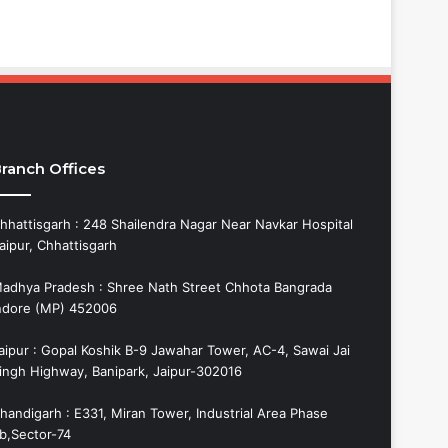
ranch Offices
hhattisgarh : 248 Shailendra Nagar Near Navkar Hospital
aipur, Chhattisgarh
adhya Pradesh : Shree Nath Street Chhota Bangrada
ndore (MP) 452006
aipur : Gopal Koshik B-9 Jawahar Tower, AC-4, Sawai Jai
ingh Highway, Banipark, Jaipur-302016
handigarh : E331, Miran Tower, Industrial Area Phase
b,Sector-74