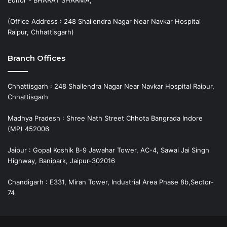
Editor - BHARAT SHARMA,
(Office Address : 248 Shailendra Nagar Near Navkar Hospital
Raipur, Chhattisgarh)
Branch Offices
Chhattisgarh : 248 Shailendra Nagar Near Navkar Hospital Raipur,
Chhattisgarh
Madhya Pradesh : Shree Nath Street Chhota Bangrada Indore
(MP) 452006
Jaipur : Gopal Koshik B-9 Jawahar Tower, AC-4, Sawai Jai Singh
Highway, Banipark, Jaipur-302016
Chandigarh : E331, Miran Tower, Industrial Area Phase 8b,Sector-
74