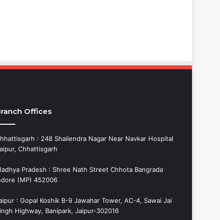
ranch Offices
hhattisgarh : 248 Shailendra Nagar Near Navkar Hospital
aipur, Chhattisgarh
adhya Pradesh : Shree Nath Street Chhota Bangrada
ndore (MP) 452006
aipur : Gopal Koshik B-9 Jawahar Tower, AC-4, Sawai Jai
ingh Highway, Banipark, Jaipur-302016