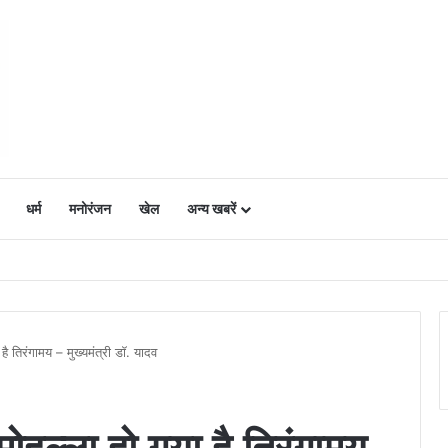
धर्म
मनोरंजन
खेल
अन्य खबरें
ं में उत्साह, नैनो डीएपी और नैनो यूरिया बने किसानों के भरोसेमंद कृषि साथी…..
है तिरंगामय – मुख्यमंत्री डॉ. यादव