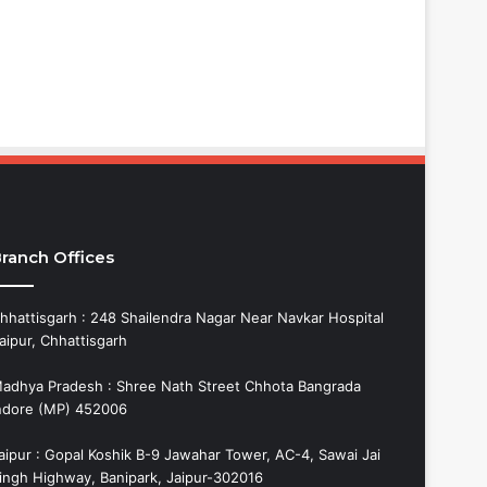
ranch Offices
hhattisgarh : 248 Shailendra Nagar Near Navkar Hospital
aipur, Chhattisgarh
adhya Pradesh : Shree Nath Street Chhota Bangrada
ndore (MP) 452006
aipur : Gopal Koshik B-9 Jawahar Tower, AC-4, Sawai Jai
ingh Highway, Banipark, Jaipur-302016