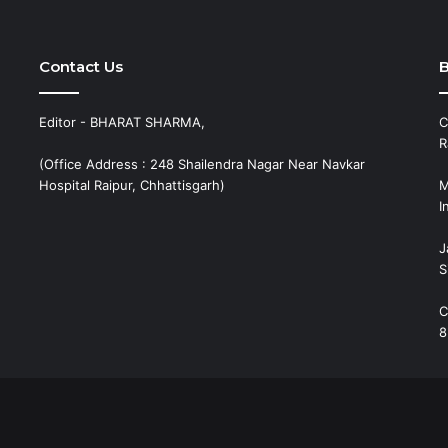
Contact Us
B
Editor - BHARAT SHARMA,
C
R
(Office Address : 248 Shailendra Nagar Near Navkar
Hospital Raipur, Chhattisgarh)
M
I
J
S
C
8