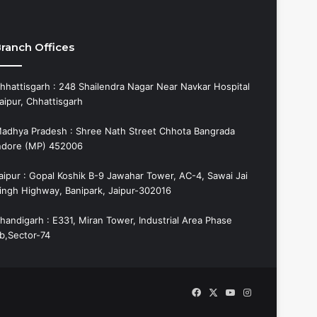
ranch Offices
hhattisgarh : 248 Shailendra Nagar Near Navkar Hospital
aipur, Chhattisgarh
adhya Pradesh : Shree Nath Street Chhota Bangrada
ndore (MP) 452006
aipur : Gopal Koshik B-9 Jawahar Tower, AC-4, Sawai Jai
ingh Highway, Banipark, Jaipur-302016
handigarh : E331, Miran Tower, Industrial Area Phase
b,Sector-74
Facebook
X
YouTube
Instagram