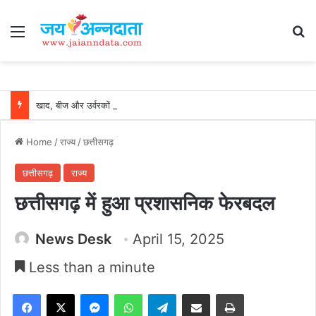
Menu
Se
खाद, बीज और उर्वरकों की समय पर उपलब्धता से किसानों में उत्साह, नैनो डीएपी और नैनो यूरिया बने किसानों के भरोसेमंद कृषि साथी…..
Home
/
राज्य
/
छत्तीसगढ़
छत्तीसगढ़
राज्य
छत्तीसगढ़ में हुआ प्रशासनिक फेरबदल
News Desk
April 15, 2025
Less than a minute
Facebook
X
Messenger
WhatsApp
Telegram
Share via Email
Print