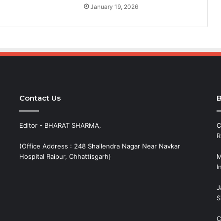
January 19, 2026
Contact Us
B
Editor - BHARAT SHARMA,
C
R
(Office Address : 248 Shailendra Nagar Near Navkar
Hospital Raipur, Chhattisgarh)
M
I
J
S
C