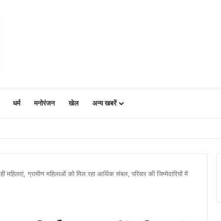
धर्म
मनोरंजन
खेल
अन्य खबरें
ं में उत्साह, नैनो डीएपी और नैनो यूरिया बने किसानों के भरोसेमंद कृषि साथी…..
ीं महिलाएं, ग्रामीण महिलाओं को मिल रहा आर्थिक संबल, परिवार की जिम्मेदारियों में