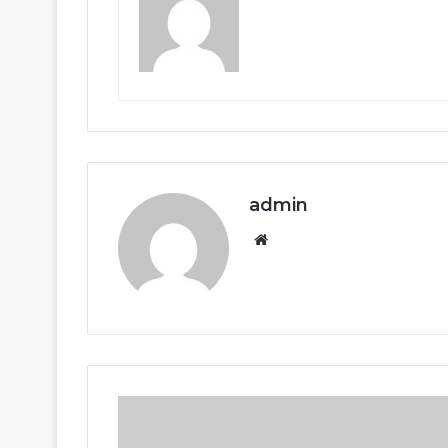
admin
Website