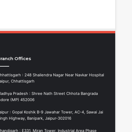
ranch Offices
hhattisgarh : 248 Shailendra Nagar Near Navkar Hospital
aipur, Chhattisgarh
adhya Pradesh : Shree Nath Street Chhota Bangrada
ndore (MP) 452006
aipur : Gopal Koshik B-9 Jawahar Tower, AC-4, Sawai Jai
ingh Highway, Banipark, Jaipur-302016
handigarh : E331, Miran Tower, Industrial Area Phase