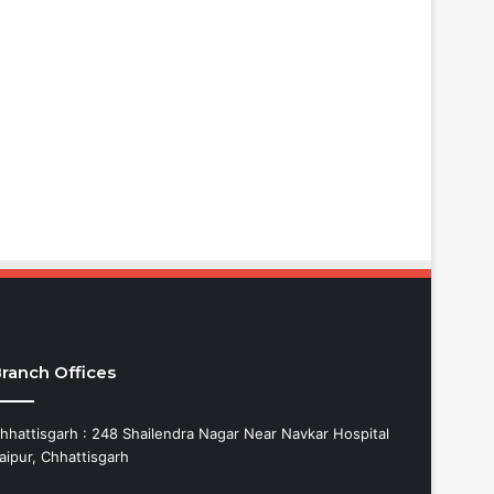
ranch Offices
hhattisgarh : 248 Shailendra Nagar Near Navkar Hospital
aipur, Chhattisgarh