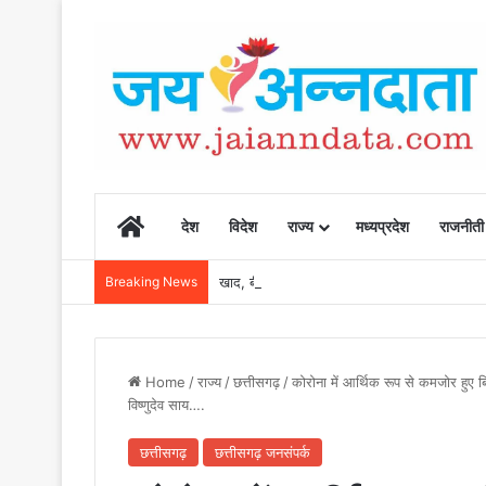
Home
देश
विदेश
राज्य
मध्यप्रदेश
राजनीती
Breaking News
खाद, बीज और उर्वरकों की समय पर उपलब्धता से किसानो
Home
/
राज्य
/
छत्तीसगढ़
/
कोरोना में आर्थिक रूप से कमजोर हुए
विष्णुदेव साय….
छत्तीसगढ़
छत्तीसगढ़ जनसंपर्क