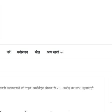
धर्म
मनोरंजन
खेल
अन्य खबरें
ं में उत्साह, नैनो डीएपी और नैनो यूरिया बने किसानों के भरोसेमंद कृषि साथी…..
 बिजली उपभोक्ताओं को राहत: एमबीबीएस योजना से 758 करोड़ का लाभ: मुख्यमंत्री