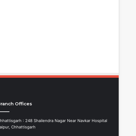
ranch Offices
hhattisgarh : 248 Shailendra Nagar Near Navkar Hospital
aipur, Chhattisgarh