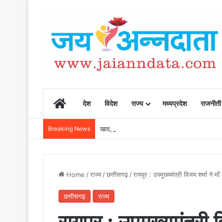
Home
देश
विदेश
राज्य
मध्यप्रदेश
राजनीती
Breaking News
खाद, बीज और उर्वरकों की समय पर उपलब्धता से किसानो
Home
/
राज्य
/
छत्तीसगढ़
/
रायपुर : उपमुख्यमंत्री विजय शर्मा ने म
छत्तीसगढ़
राज्य