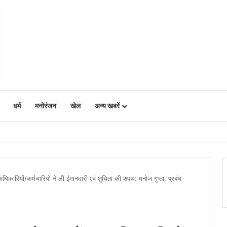
धर्म
मनोरंजन
खेल
अन्य खबरें
ं में उत्साह, नैनो डीएपी और नैनो यूरिया बने किसानों के भरोसेमंद कृषि साथी…..
अधिकारियों/कर्मचारियों ने ली ईमानदारी एवं शुचिता की शपथ: मनोज गुप्ता, प्रबंध