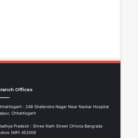
ranch Offices
hhattisgarh : 248 Shailendra Nagar Near Navkar Hospital
aipur, Chhattisgarh
adhya Pradesh : Shree Nath Street Chhota Bangrada
ndore (MP) 452006