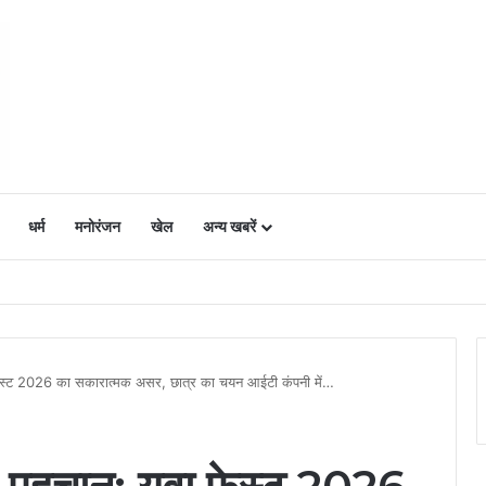
धर्म
मनोरंजन
खेल
अन्य खबरें
ं में उत्साह, नैनो डीएपी और नैनो यूरिया बने किसानों के भरोसेमंद कृषि साथी…..
वा फेस्ट 2026 का सकारात्मक असर, छात्र का चयन आईटी कंपनी में…