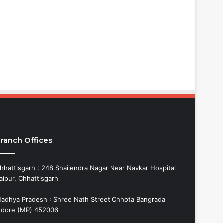
ranch Offices
hhattisgarh : 248 Shailendra Nagar Near Navkar Hospital
aipur, Chhattisgarh
adhya Pradesh : Shree Nath Street Chhota Bangrada
ndore (MP) 452006