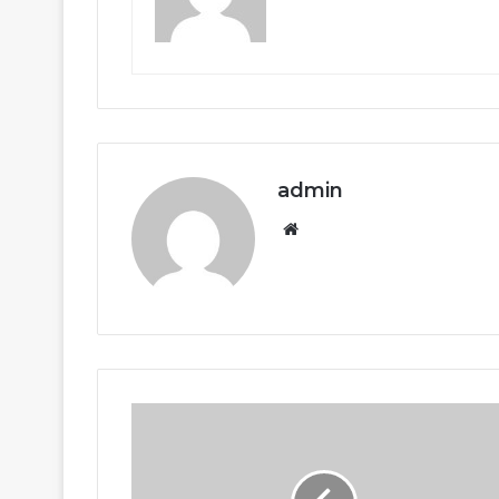
admin
Website