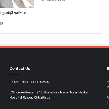
गी मुख्यमंत्री ग्रामीण बस
025
Contact Us
B
Editor - BHARAT SHARMA,
C
R
(Office Address : 248 Shailendra Nagar Near Navkar
Hospital Raipur, Chhattisgarh)
M
I