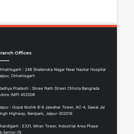
ranch Offices
hhattisgarh : 248 Shailendra Nagar Near Navkar Hospital
aipur, Chhattisgarh
adhya Pradesh : Shree Nath Street Chhota Bangrada
ndore (MP) 452006
aipur : Gopal Koshik B-9 Jawahar Tower, AC-4, Sawai Jai
ingh Highway, Banipark, Jaipur-302016
handigarh : E331, Miran Tower, Industrial Area Phase
b,Sector-74