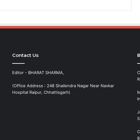
Contact Us
B
Editor - BHARAT SHARMA,
C
R
(Office Address : 248 Shailendra Nagar Near Navkar
Hospital Raipur, Chhattisgarh)
M
I
J
S
C
8