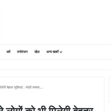
धर्म
मनोरंजन
खेल
अन्य खबरें
ं में उत्साह, नैनो डीएपी और नैनो यूरिया बने किसानों के भरोसेमंद कृषि साथी…..
ी मिलेगी बेहतर सुविधाएं : मंत्री कश्यप….