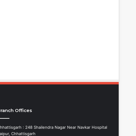
ranch Offices
hhattisgarh : 248 Shailendra Nagar Near Navkar Hospital
aipur, Chhattisgarh