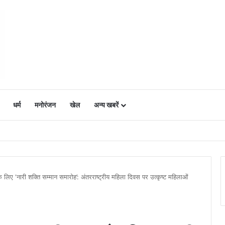
धर्म
मनोरंजन
खेल
अन्य खबरें
ं में उत्साह, नैनो डीएपी और नैनो यूरिया बने किसानों के भरोसेमंद कृषि साथी…..
लिए ‘नारी शक्ति सम्मान समारोह’: अंतरराष्ट्रीय महिला दिवस पर उत्कृष्ट महिलाओं