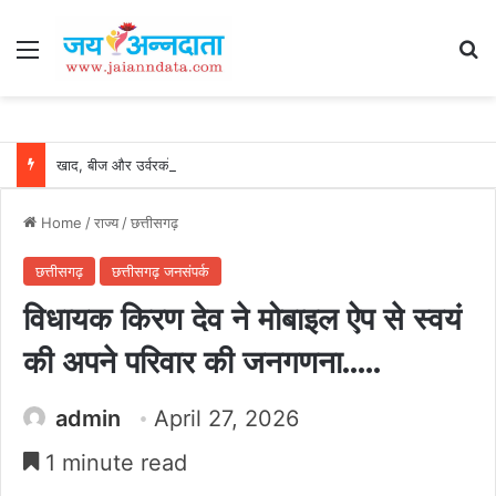
Menu
Se
खाद, बीज और उर्वरकों की समय पर उपलब्धता से किसानों में उत्साह, नैनो डीएपी और नैनो यूरिया बने किसानों के भरोसेमंद कृषि साथी…..
Home
/
राज्य
/
छत्तीसगढ़
छत्तीसगढ़
छत्तीसगढ़ जनसंपर्क
विधायक किरण देव ने मोबाइल ऐप से स्वयं
की अपने परिवार की जनगणना…..
admin
April 27, 2026
1 minute read