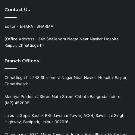
Contact Us
Editor - BHARAT SHARMA,
(Office Address : 248 Shailendra Nagar Near Navkar Hospital
Raipur, Chhattisgarh)
Branch Offices
Chhattisgarh : 248 Shailendra Nagar Near Navkar Hospital Raipur,
Chhattisgarh
Madhya Pradesh : Shree Nath Street Chhota Bangrada Indore
(MP) 452006
Jaipur : Gopal Koshik B-9 Jawahar Tower, AC-4, Sawai Jai Singh
Highway, Banipark, Jaipur-302016
Chandigarh : E331, Miran Tower, Industrial Area Phase 8b,Sector-