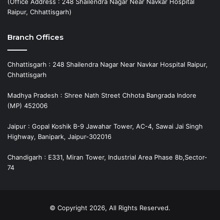
(Office Address : 248 Shailendra Nagar Near Navkar Hospital
Raipur, Chhattisgarh)
Branch Offices
Chhattisgarh : 248 Shailendra Nagar Near Navkar Hospital Raipur,
Chhattisgarh
Madhya Pradesh : Shree Nath Street Chhota Bangrada Indore
(MP) 452006
Jaipur : Gopal Koshik B-9 Jawahar Tower, AC-4, Sawai Jai Singh
Highway, Banipark, Jaipur-302016
Chandigarh : E331, Miran Tower, Industrial Area Phase 8b,Sector-
74
© Copyright 2026, All Rights Reserved.