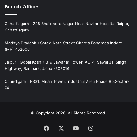
Branch Offices
Chhattisgarh : 248 Shailendra Nagar Near Navkar Hospital Raipur,
Chhattisgarh
Madhya Pradesh : Shree Nath Street Chhota Bangrada Indore
(MP) 452006
Jaipur : Gopal Koshik B-9 Jawahar Tower, AC-4, Sawai Jai Singh
Highway, Banipark, Jaipur-302016
Chandigarh : E331, Miran Tower, Industrial Area Phase 8b,Sector-
74
© Copyright 2026, All Rights Reserved.
Facebook
X
YouTube
Instagram