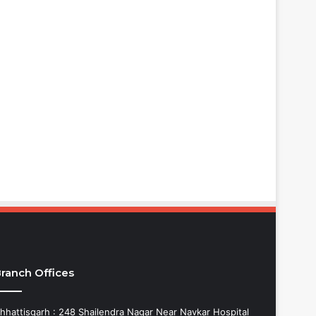
ranch Offices
hhattisgarh : 248 Shailendra Nagar Near Navkar Hospital