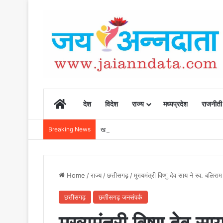
Home
देश
विदेश
राज्य
मध्यप्रदेश
राजनीती
Breaking News
खाद, बीज और उर्वरकों की समय पर उपलब्धता से किसानो
Home
/
राज्य
/
छत्तीसगढ़
/
मुख्यमंत्री विष्णु देव साय ने स्व. ब
छत्तीसगढ़
छत्तीसगढ़ जनसंपर्क