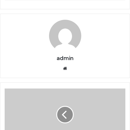
admin
Website