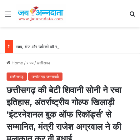
Menu
Se
खाद, बीज और उर्वरकों की समय पर उपलब्धता से किसानों में उत्साह, नैनो डीएपी और नैनो यूरिया बने किसानों के भरोसेमंद कृषि साथी…..
Home
/
राज्य
/
छत्तीसगढ़
छत्तीसगढ़
छत्तीसगढ़ जनसंपर्क
छत्तीसगढ़ की बेटी शिवानी सोनी ने रचा
इतिहास, अंतर्राष्ट्रीय गोल्फ खिलाड़ी
‘इंटरनेशनल बुक ऑफ रिकॉर्ड्स’ से
सम्मानित, मंत्री राजेश अग्रवाल ने की
मुलाकात कर दी बधाई…