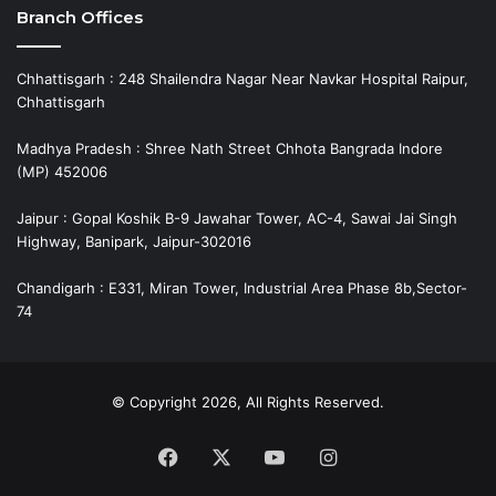
Branch Offices
Chhattisgarh : 248 Shailendra Nagar Near Navkar Hospital Raipur,
Chhattisgarh
Madhya Pradesh : Shree Nath Street Chhota Bangrada Indore
(MP) 452006
Jaipur : Gopal Koshik B-9 Jawahar Tower, AC-4, Sawai Jai Singh
Highway, Banipark, Jaipur-302016
Chandigarh : E331, Miran Tower, Industrial Area Phase 8b,Sector-
74
© Copyright 2026, All Rights Reserved.
Facebook
X
YouTube
Instagram