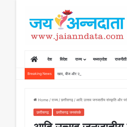
Home
देश
विदेश
राज्य
मध्यप्रदेश
राजनीती
Breaking News
खाद, बीज और उर्वरकों की समय पर उपलब्धता से किसानो
Home
/
राज्य
/
छत्तीसगढ़
/
आदि उत्सव जनजातीय संस्कृति और परंपरा
छत्तीसगढ़
छत्तीसगढ़ जनसंपर्क