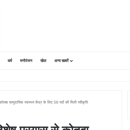
धर्म
मनोरंजन
खेल
अन्य खबरें
ं में उत्साह, नैनो डीएपी और नैनो यूरिया बने किसानों के भरोसेमंद कृषि साथी…..
े कोतबा सामुदायिक स्वास्थ्य केंद्र के लिए 56 पदों की मिली स्वीकृति