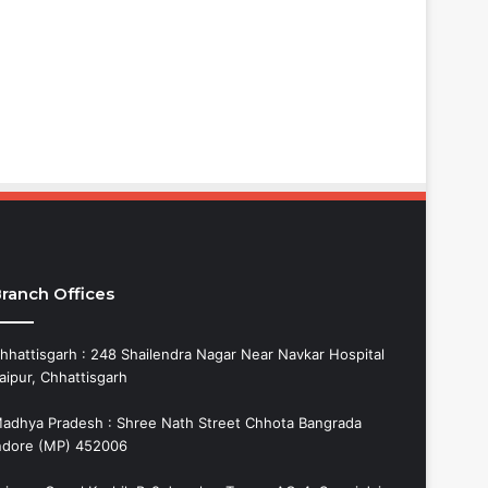
ranch Offices
hhattisgarh : 248 Shailendra Nagar Near Navkar Hospital
aipur, Chhattisgarh
adhya Pradesh : Shree Nath Street Chhota Bangrada
ndore (MP) 452006