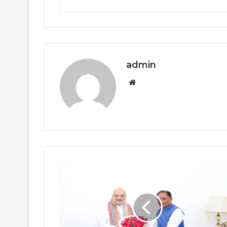
admin
Website