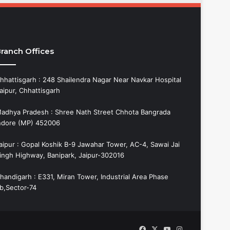
ranch Offices
hhattisgarh : 248 Shailendra Nagar Near Navkar Hospital
aipur, Chhattisgarh
adhya Pradesh : Shree Nath Street Chhota Bangrada
ndore (MP) 452006
aipur : Gopal Koshik B-9 Jawahar Tower, AC-4, Sawai Jai
ingh Highway, Banipark, Jaipur-302016
handigarh : E331, Miran Tower, Industrial Area Phase
b,Sector-74
Facebook
X
YouTube
Instagram