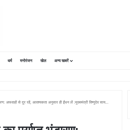
धर्म
मनोरंजन
खेल
अन्य खबरें
ं में उत्साह, नैनो डीएपी और नैनो यूरिया बने किसानों के भरोसेमंद कृषि साथी…..
डारण: अफवाहों से दूर रहें, आवश्यकता अनुसार ही ईंधन लें :मुख्यमंत्री विष्णुदेव साय…