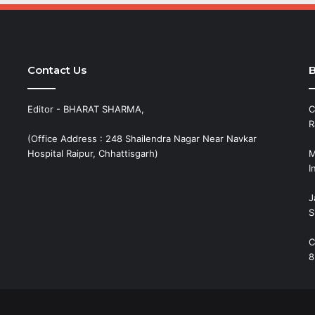
Contact Us
B
Editor - BHARAT SHARMA,
C
R
(Office Address : 248 Shailendra Nagar Near Navkar
Hospital Raipur, Chhattisgarh)
M
I
J
S
C
8