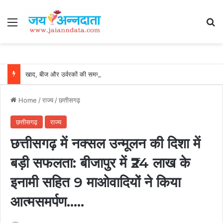
Menu
Se
खाद, बीज और उर्वरकों की समय पर उपलब्धता से किसानों में उत्साह, नैनो डीएपी और नैनो यूरिया बने किसानों के भरोसेमंद कृषि साथी…..
Home
/
राज्य
/
छत्तीसगढ़
छत्तीसगढ़
राज्य
छत्तीसगढ़ में नक्सल उन्मूलन की दिशा में
बड़ी सफलता: बीजापुर में ₹24 लाख के
इनामी सहित 9 माओवादियों ने किया
आत्मसमर्पण…..