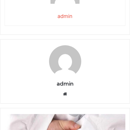
admin
admin
Website