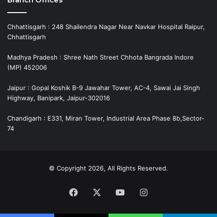
Chhattisgarh : 248 Shailendra Nagar Near Navkar Hospital Raipur,
Chhattisgarh
Madhya Pradesh : Shree Nath Street Chhota Bangrada Indore
(MP) 452006
Jaipur : Gopal Koshik B-9 Jawahar Tower, AC-4, Sawai Jai Singh
Highway, Banipark, Jaipur-302016
Chandigarh : E331, Miran Tower, Industrial Area Phase 8b,Sector-
74
© Copyright 2026, All Rights Reserved.
Facebook
X
YouTube
Instagram