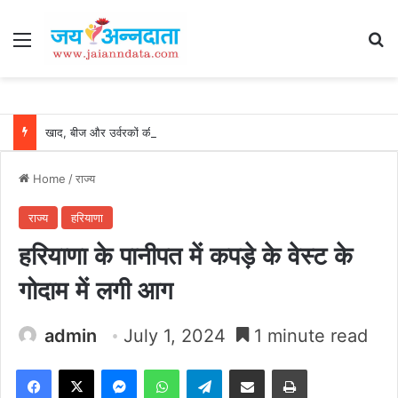
Menu
Se
खाद, बीज और उर्वरकों की समय पर उपलब्धता से किसानों में उत्साह, नैनो डीएपी और नैनो यूरिया बने किसानों के भरोसेमंद कृषि साथी…..
Home
/
राज्य
राज्य
हरियाणा
हरियाणा के पानीपत में कपड़े के वेस्ट के
गोदाम में लगी आग
admin
July 1, 2024
1 minute read
Facebook
X
Messenger
WhatsApp
Telegram
Share via Email
Print